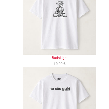
BudaLight
19,90
€