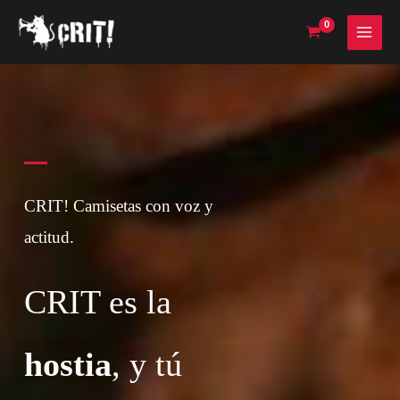
Ir
al
contenido
CRIT! Camisetas con voz y
actitud.
CRIT es la
hostia
, y tú