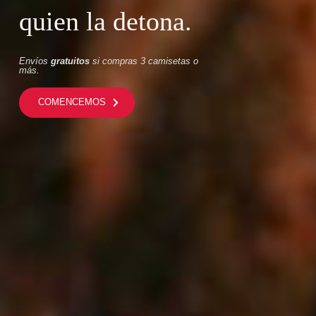
quien la detona.
Envíos
gratuitos
si compras 3 camisetas o
más.
COMENCEMOS