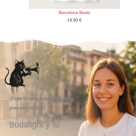
Barcelona Beats
19,90
€
¡Eres lo que piensas y hoy
piensas brillar!
Budalight y tu