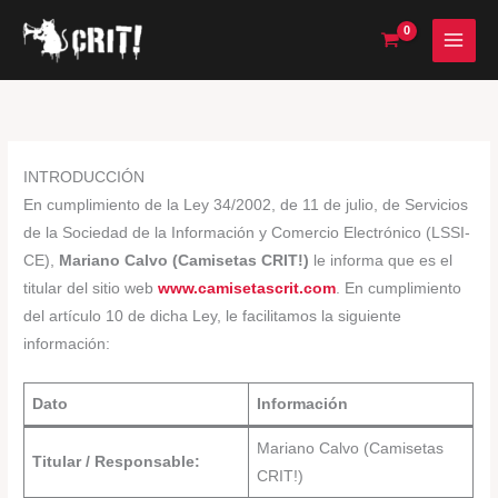
Ir
al
contenido
INTRODUCCIÓN
En cumplimiento de la Ley 34/2002, de 11 de julio, de Servicios
de la Sociedad de la Información y Comercio Electrónico (LSSI-
CE),
Mariano Calvo (Camisetas CRIT!)
le informa que es el
titular del sitio web
www.camisetascrit.com
. En cumplimiento
del artículo 10 de dicha Ley, le facilitamos la siguiente
información:
Dato
Información
Mariano Calvo (Camisetas
Titular / Responsable:
CRIT!)